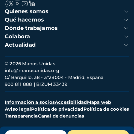
Navegación
Quienes somos
principal
Qué hacemos
Dónde trabajamos
Colabora
Actualidad
Información
© 2026 Manos Unidas
de
info@manosunidas.org
contacto
C/ Barquillo, 38 - 3º28004 - Madrid, España
900 811 888
BIZUM 33439
Menú
Información a socios
Accesibilidad
Mapa web
secundario
Aviso legal
Política de privacidad
Política de cookies
Transparencia
Canal de denuncias
Menú