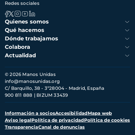
Redes sociales
Navegación
Quienes somos
principal
Qué hacemos
Dónde trabajamos
Colabora
Actualidad
Información
© 2026 Manos Unidas
de
info@manosunidas.org
contacto
C/ Barquillo, 38 - 3º28004 - Madrid, España
900 811 888
BIZUM 33439
Menú
Información a socios
Accesibilidad
Mapa web
secundario
Aviso legal
Política de privacidad
Política de cookies
Transparencia
Canal de denuncias