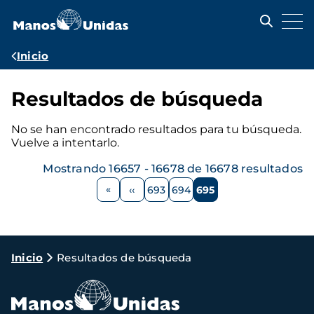
Pasar
al
contenido
principal
Ruta
Inicio
de
navegación
Resultados de búsqueda
No se han encontrado resultados para tu búsqueda.
Vuelve a intentarlo.
Mostrando 16657 - 16678 de 16678 resultados
Paginación
‹‹
693
694
695
Página
Página
Página
Página
anterior
Ruta
Inicio
Resultados de búsqueda
de
navegación