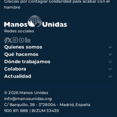
Gracias por contagiar solidaridad para acabar con el
de
hambre
navegación
Redes sociales
Navegación
Quienes somos
principal
Qué hacemos
Dónde trabajamos
Colabora
Actualidad
Información
© 2026 Manos Unidas
de
info@manosunidas.org
contacto
C/ Barquillo, 38 - 3º28004 - Madrid, España
900 811 888
BIZUM 33439