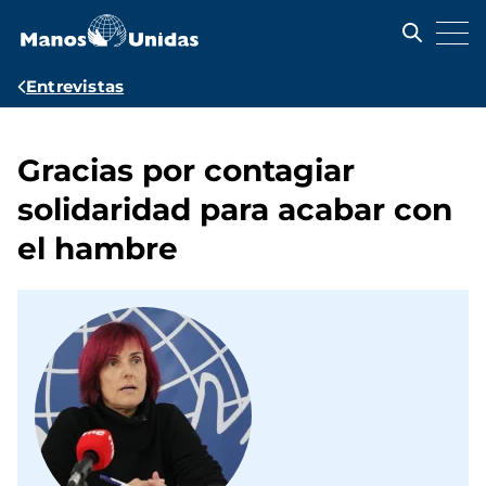
Pasar
al
contenido
principal
Ruta
Entrevistas
de
navegación
Gracias por contagiar
solidaridad para acabar con
el hambre