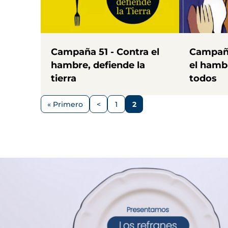
Campaña 51 - Contra el
Campaña
hambre, defiende la
el hamb
tierra
todos
Paginación
« Primero
<
1
2
Primera
Página
Página
Página
página
anterior
Imagen