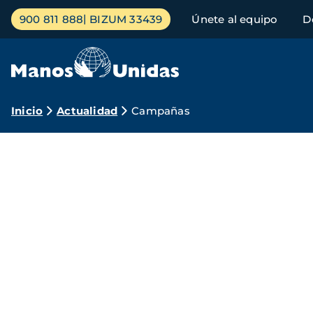
Pasar
Menú
900 811 888
BIZUM 33439
Únete al equipo
D
al
principal
contenido
principal
Ruta
Inicio
Actualidad
Campañas
de
Campañas
navegación
Manos
Unidas