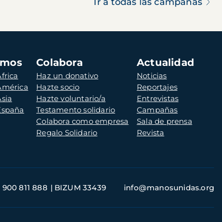
Ir a todas las campañas
amos
Colabora
Actualidad
frica
Haz un donativo
Noticias
 América
Hazte socio
Reportajes
Asia
Hazte voluntario/a
Entrevistas
 España
Testamento solidario
Campañas
Colabora como empresa
Sala de prensa
Regalo Solidario
Revista
900 811 888
BIZUM 33439
info@manosunidas.org