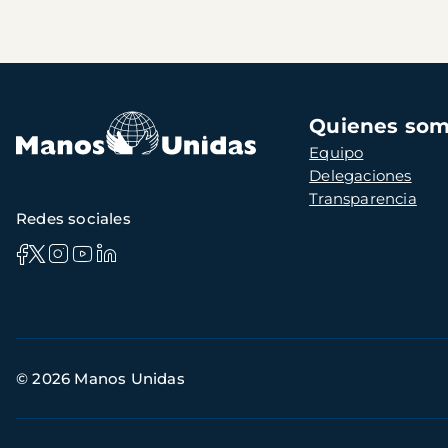
Navegación
Quienes so
principal
Equipo
Delegaciones
Transparencia
Redes sociales
Información
© 2026 Manos Unidas
de
contacto