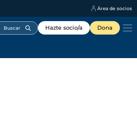
Área de socios
M
d
c
Menú
Hazte socio/a
Dona
d
de
us
destacados
cabecera