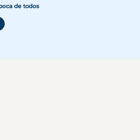
boca de todos
se abre en una ventana nueva)