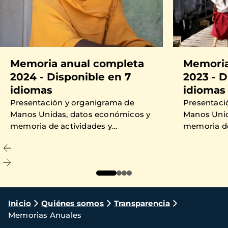
Memoria anual completa
Memoria
2024 - Disponible en 7
2023 - D
idiomas
idiomas
Presentación y organigrama de
Presentaci
Manos Unidas, datos económicos y
Manos Unid
memoria de actividades y
memoria de
proyectos financiados en 2024.
proyectos 
Ruta
Inicio
Quiénes somos
Transparencia
Memorias Anuales
de