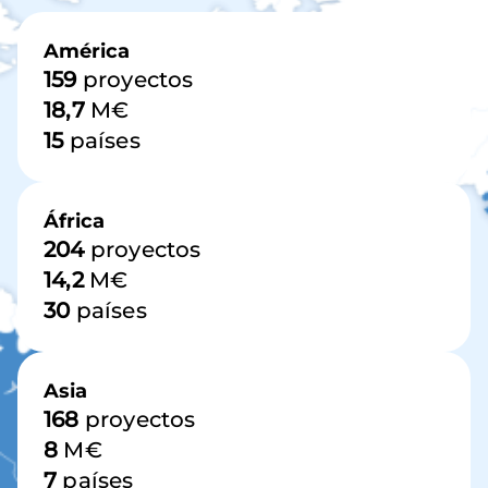
Imagen
América
159
proyectos
18,7
M€
15
países
África
204
proyectos
14,2
M€
30
países
Asia
168
proyectos
8
M€
7
países