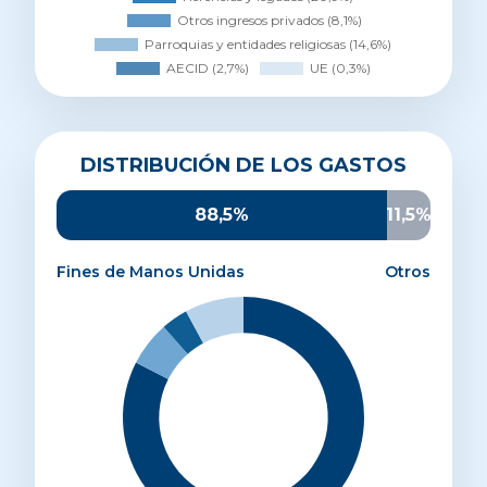
Distribución de los gastos
DISTRIBUCIÓN DE LOS GASTOS
Proyectos de desarrollo
82,5%
Sensibilización
6%
88,5%
11,5%
Promoción y captación
3,6%
Administración y estructura
7,9%
Fines de Manos Unidas
Otros