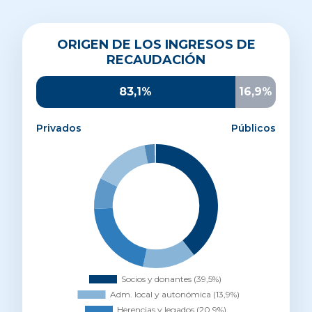
Origen de los ingresos de recaudación
ORIGEN DE LOS INGRESOS DE
Socios y donantes
39,5%
RECAUDACIÓN
Administración local y autonómica
13,9%
Herencias y legados
20,9%
83,1%
16,9%
Otros ingresos privados
8,1%
Parroquias y entidades religiosas
14,6%
Privados
Públicos
AECID
2,7%
UE
0,3%