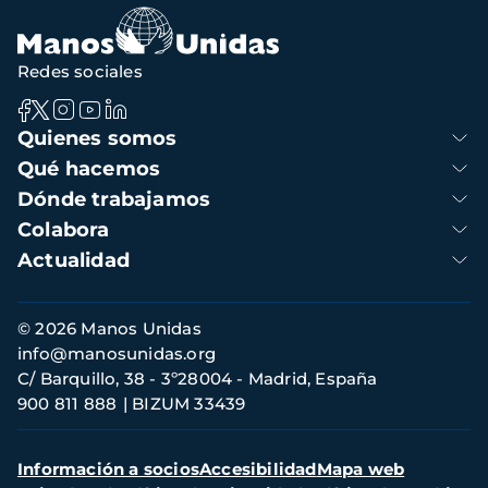
navegación
Redes sociales
Navegación
Quienes somos
principal
Qué hacemos
Dónde trabajamos
Colabora
Actualidad
Información
© 2026 Manos Unidas
de
info@manosunidas.org
contacto
C/ Barquillo, 38 - 3º28004 - Madrid, España
900 811 888
BIZUM 33439
Menú
Información a socios
Accesibilidad
Mapa web
secundario