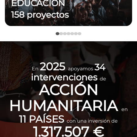
EDUCACIÓN
158 proyectos
Imagen
2025
34
En
apoyamos
intervenciones
de
ACCIÓN
HUMANITARIA
en
11 PAÍSES
con una inversión de
1.317.507 €