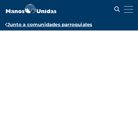
Pasar
al
contenido
principal
Ruta
Junto a comunidades parroquiales
de
Recursos
navegación
parroquiales