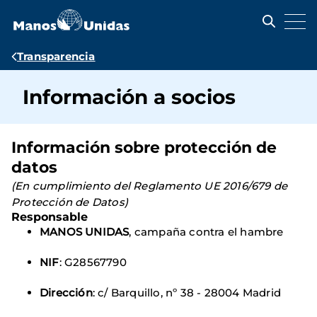
Pasar
al
contenido
principal
Ruta
Transparencia
de
Información a socios
navegación
Información sobre protección de
datos
(En cumplimiento del Reglamento UE 2016/679 de
Protección de Datos)
Responsable
MANOS UNIDAS
, campaña contra el hambre
NIF
: G28567790
Dirección
: c/ Barquillo, nº 38 - 28004 Madrid