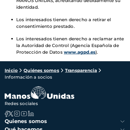
MANOS UNIDAS, acreditando debidamente su
identidad.
Los interesados tienen derecho a retirar el
consentimiento prestado.
Los interesados tienen derecho a reclamar ante
la Autoridad de Control (Agencia Española de
Protección de Datos
www.agpd.es
).
Ruta
Inicio
Quiénes somos
Transparencia
Información a socios
de
navegación
Redes sociales
Navegación
Quienes somos
principal
Qué hacemos