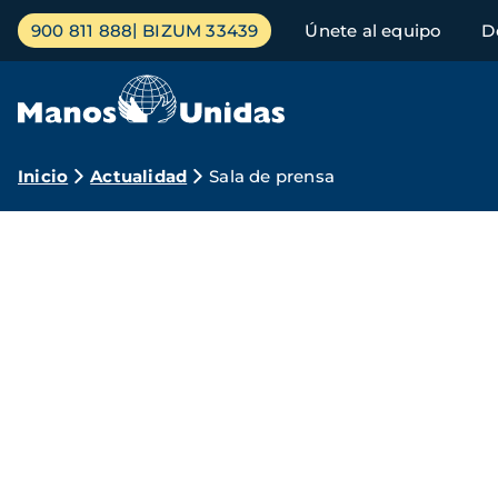
Pasar
Menú
900 811 888
BIZUM 33439
Únete al equipo
D
al
principal
contenido
principal
Ruta
Inicio
Actualidad
Sala de prensa
de
Sala
navegación
de
prensa