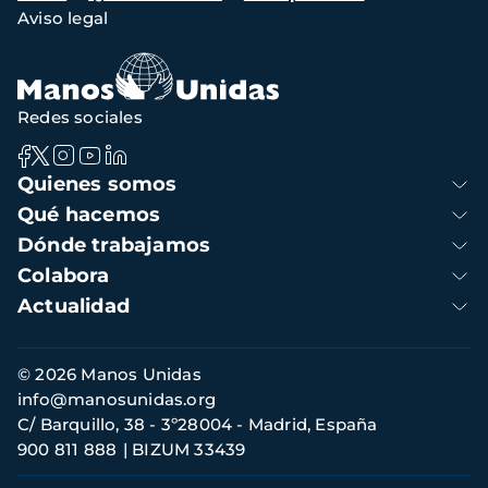
Aviso legal
de
navegación
Redes sociales
Navegación
Quienes somos
principal
Qué hacemos
Dónde trabajamos
Colabora
Actualidad
Información
© 2026 Manos Unidas
de
info@manosunidas.org
contacto
C/ Barquillo, 38 - 3º28004 - Madrid, España
900 811 888
BIZUM 33439