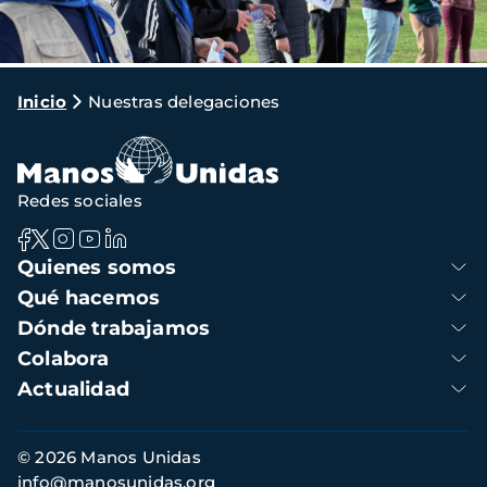
Ruta
Inicio
Nuestras delegaciones
de
navegación
Redes sociales
Navegación
Quienes somos
principal
Qué hacemos
Dónde trabajamos
Colabora
Actualidad
Información
© 2026 Manos Unidas
de
info@manosunidas.org