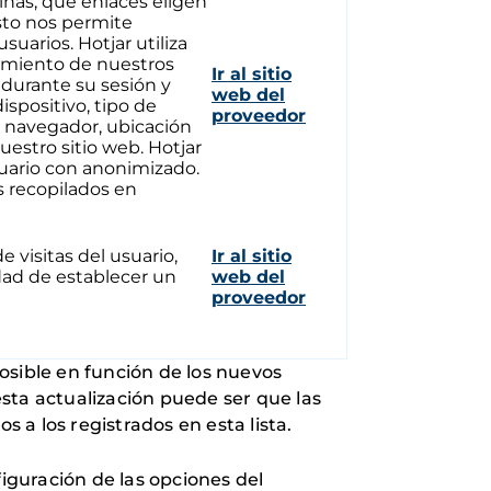
nas, qué enlaces eligen
esto nos permite
uarios. Hotjar utiliza
tamiento de nuestros
Ir al sitio
a durante su sesión y
web del
spositivo, tipo de
proveedor
el navegador, ubicación
nuestro sitio web. Hotjar
uario con anonimizado.
s recopilados en
e visitas del usuario,
Ir al sitio
idad de establecer un
web del
proveedor
osible en función de los nuevos
sta actualización puede ser que las
s a los registrados en esta lista.
figuración de las opciones del