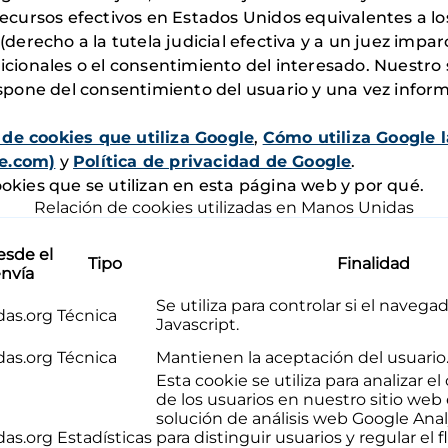
recursos efectivos en Estados Unidos equivalentes a los
recho a la tutela judicial efectiva y a un juez impar
dicionales o el consentimiento del interesado. Nuestro 
dispone del consentimiento del usuario y una vez inform
 de cookies que utiliza Google
,
Cómo utiliza Google l
le.com)
y
Política de privacidad de Google
.
ookies que se utilizan en esta página web y por qué.
Relación de cookies utilizadas en Manos Unidas
esde el
Tipo
Finalidad
envía
Se utiliza para controlar si el navega
as.org
Técnica
Javascript.
as.org
Técnica
Mantienen la aceptación del usuario
Esta cookie se utiliza para analizar
de los usuarios en nuestro sitio we
solución de análisis web Google Analy
as.org
Estadísticas
para distinguir usuarios y regular el f