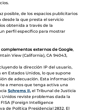
cios.
 posible, de los espacios publicitarios
 desde la que presta el servicio
os obtenida a través de la
n perfil específico para mostrar
e
complementos externos de Google
,
ain View (California), CA 94043,
uyendo la dirección IP del usuario,
s en Estados Unidos, lo que supone
sión de adecuación. Esta información
nte a menos que tenga activa una
ncia
Schrems II,
el Tribunal de Justicia
s Unidos reviste problemas dada la
FISA (Foreign Intelligence
va de Política Presidencial 2832. El