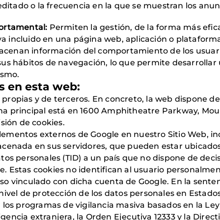
editado o la frecuencia en la que se muestran los anun
ortamental:
Permiten la gestión, de la forma más eficaz
aya incluido en una página web, aplicación o plataforma
lmacenan información del comportamiento de los usuari
s hábitos de navegación, lo que permite desarrollar u
ismo.
s en esta web:
propias y de terceros. En concreto, la web dispone d
a principal está en 1600 Amphitheatre Parkway, Mount
sión de cookies.
mentos externos de Google en nuestro Sitio Web, incl
acenada en sus servidores, que pueden estar ubicado
tos personales (TID) a un país que no dispone de deci
. Estas cookies no identifican al usuario personalme
so vinculado con dicha cuenta de Google. En la sente
nivel de protección de los datos personales en Estado
 los programas de vigilancia masiva basados en la Ley 
igencia extranjera, la Orden Ejecutiva 12333 y la Directi