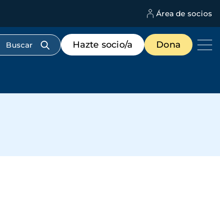
Área de socios
M
d
c
Menú
Hazte socio/a
Dona
d
de
us
destacados
cabecera