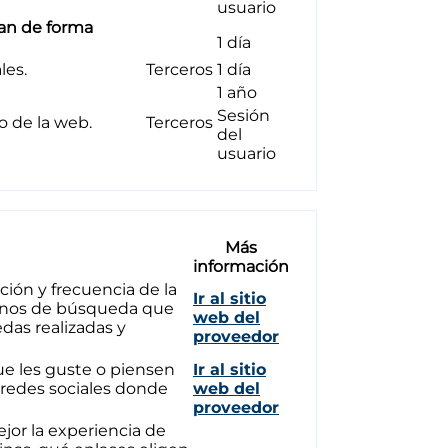
usuario
zan de forma
1 día
les.
Terceros
1 día
1 año
Sesión
so de la web.
Terceros
del
usuario
Más
información
ción y frecuencia de la
Ir al sitio
érminos de búsqueda que
web del
das realizadas y
proveedor
ue les guste o piensen
Ir al sitio
s redes sociales donde
web del
proveedor
jor la experiencia de