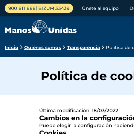
Pasar
Menú
900 811 888
BIZUM 33439
Únete al equipo
D
al
principal
contenido
principal
Ruta
Inicio
Quiénes somos
Transparencia
Política de 
de
navegación
Política de coo
Última modificación: 18/03/2022
Cambios en la configuració
Puede elegir la configuración haciend
Cookies