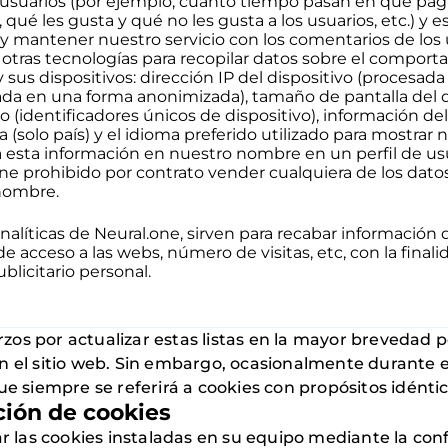
usuarios (por ejemplo, cuánto tiempo pasan en qué pági
, qué les gusta y qué no les gusta a los usuarios, etc.) y 
 y mantener nuestro servicio con los comentarios de los us
 otras tecnologías para recopilar datos sobre el compor
y sus dispositivos: dirección IP del dispositivo (procesad
a en una forma anonimizada), tamaño de pantalla del di
vo (identificadores únicos de dispositivo), información d
a (solo país) y el idioma preferido utilizado para mostrar 
esta información en nuestro nombre en un perfil de us
ene prohibido por contrato vender cualquiera de los dato
nombre.
nalíticas de Neural.one, sirven para recabar información d
e acceso a las webs, número de visitas, etc, con la final
ublicitario personal.
os por actualizar estas listas en la mayor brevedad p
n el sitio web. Sin embargo, ocasionalmente durante e
e siempre se referirá a cookies con propósitos idéntico
ción de cookies
ar las cookies instaladas en su equipo mediante la con