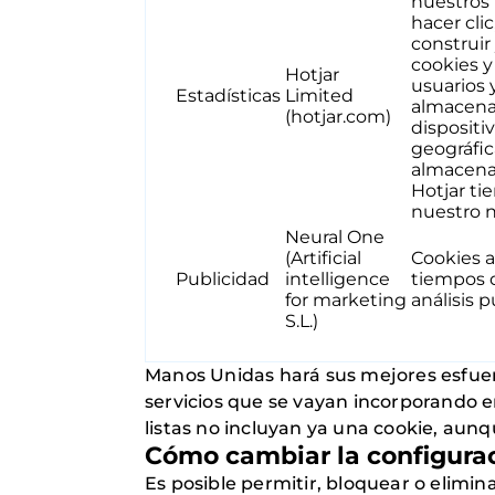
nuestros 
hacer clic
construir
cookies y
Hotjar
usuarios 
Estadísticas
Limited
almacenad
(hotjar.com)
dispositi
geográfic
almacena 
Hotjar ti
nuestro 
Neural One
(Artificial
Cookies a
Publicidad
intelligence
tiempos d
for marketing
análisis p
S.L.)
Manos Unidas hará sus mejores esfuerz
servicios que se vayan incorporando e
listas no incluyan ya una cookie, aunqu
Cómo cambiar la configura
Es posible permitir, bloquear o elimin