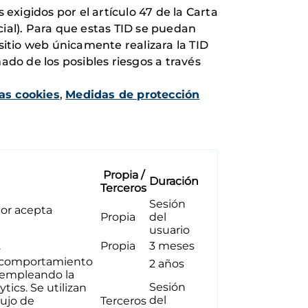
 exigidos por el artículo 47 de la Carta
cial). Para que estas TID se puedan
sitio web únicamente realizara la TID
ado de los posibles riesgos a través
as cookies
,
Medidas de protección
Propia /
Duración
Terceros
Sesión
dor acepta
Propia
del
usuario
.
Propia
3 meses
 el comportamiento
2 años
b empleando la
Sesión
tics. Se utilizan
del
lujo de
Terceros