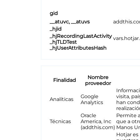
gid
__atuvc, __atuvs
addthis.c
_hjid
_hjRecordingLastActivity
vars.hotja
_hjTLDTest
_hjUserAttributesHash
Nombre
Finalidad
proveedor
Informaci
Google
visita, p
Analíticas
Analytics
han condu
realizaci
Oracle
Permite a
Técnicas
America, Inc
que a otr
(addthis.com)
Manos Uni
Hotjar es