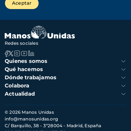
Redes sociales
Navegación
Quienes somos
principal
Qué hacemos
Dónde trabajamos
Colabora
Actualidad
Información
© 2026 Manos Unidas
de
info@manosunidas.org
contacto
C/ Barquillo, 38 - 3º28004 - Madrid, España