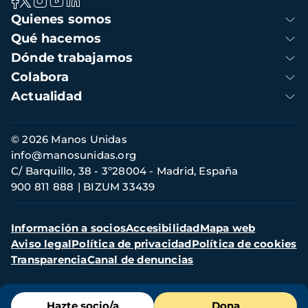
Navegación
Quienes somos
principal
Qué hacemos
Dónde trabajamos
Colabora
Actualidad
Información
© 2026 Manos Unidas
de
info@manosunidas.org
contacto
C/ Barquillo, 38 - 3º28004 - Madrid, España
900 811 888
BIZUM 33439
Menú
Información a socios
Accesibilidad
Mapa web
secundario
Aviso legal
Política de privacidad
Política de cookies
Transparencia
Canal de denuncias
Menú
Hazte socio/a
Dona