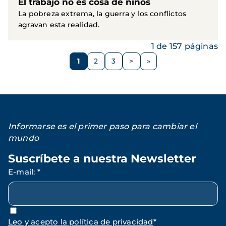
El trabajo no es cosa de niños
La pobreza extrema, la guerra y los conflictos
agravan esta realidad.
1 de 157 páginas
Paginación
1
2
3
>
Página
Página
Página
Siguiente
página
Informarse es el primer paso para cambiar el
mundo
Suscríbete a nuestra Newsletter
E-mail
:
*
Leo y acepto la política de privacidad
*