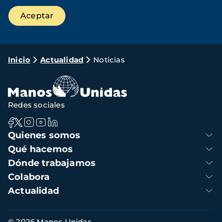
Ruta
Inicio
Actualidad
Noticias
de
navegación
Redes sociales
Navegación
Quienes somos
principal
Qué hacemos
Dónde trabajamos
Colabora
Actualidad
Información
© 2026 Manos Unidas