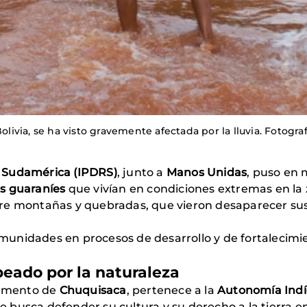
olivia, se ha visto gravemente afectada por la lluvia. Fotograf
de Sudamérica (IPDRS)
, junto a
Manos Unidas
, puso en
as guaraníes
que vivían en condiciones extremas en l
re montañas y quebradas, que vieron desaparecer sus
unidades en procesos de desarrollo y de fortalecimi
lpeado por la naturaleza
tamento de
Chuquisaca
, pertenece a la
Autonomía Indí
 busca defender su cultura y su derecho a la tierra e