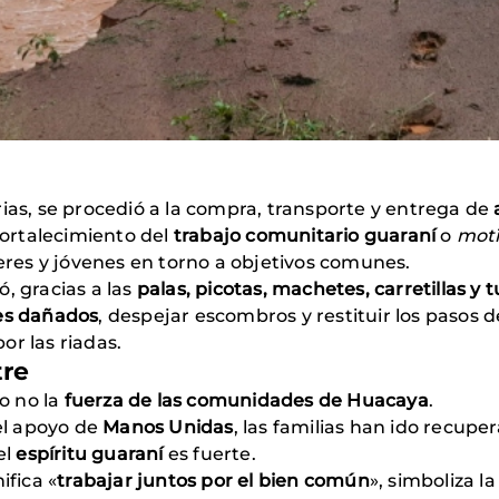
rias, se procedió a la compra, transporte y entrega de
 fortalecimiento del
trabajo comunitario guaraní
o
motï
es y jóvenes en torno a objetivos comunes.
, gracias a las
palas, picotas, machetes, carretillas y 
tes dañados
, despejar escombros y restituir los pasos 
or las riadas.
tre
ro no la
fuerza de las comunidades de Huacaya
.
el apoyo de
Manos Unidas
, las familias han ido recup
el
espíritu guaraní
es fuerte.
ifica «
trabajar juntos por el bien común
», simboliza l