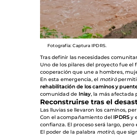
Fotografía: Captura IPDRS.
Tras definir las necesidades comunita
Uno de los pilares del proyecto fue el
cooperación que une a hombres, mujer
En esta emergencia, el
motïrö
permitió
rehabilitación de los caminos y puen
comunidad de
Iniay
, la más afectada p
Reconstruirse tras el desas
Las lluvias se llevaron los caminos, pe
Con el acompañamiento del
IPDRS
y 
confianza. El proceso será largo, pero 
El poder de la palabra
motïrö
, que sign