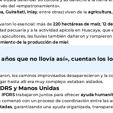
través del «empatronamiento».
, Guiraitati, Iniay
, entre otras) viven de la
agricultura,
levaron lo esencial: más de
220 hectáreas de maíz
,
12 de
dad pecuaria y a la actividad apícola en Huacaya, que 
s apicultores, las lluvias también dañaron y rompieron
imiento de la producción de miel
.
años que no llovía así
», cuentan los lo
ron, los caminos improvisados desaparecieron y la co
gar hasta allí era muy complejo: estaban aislados.
IPDRS y Manos Unidas
l
IPDRS
trabajaron juntos para ofrecer
ayuda humanit
 comenzó con un proceso de coordinación entre las a
tadas
, garantizando una ayuda organizada, transpare