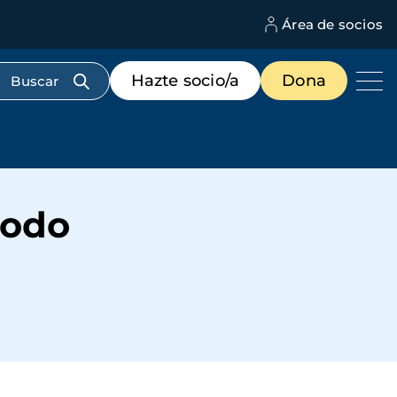
Área de socios
M
d
c
Menú
Hazte socio/a
Dona
d
de
us
destacados
cabecera
todo