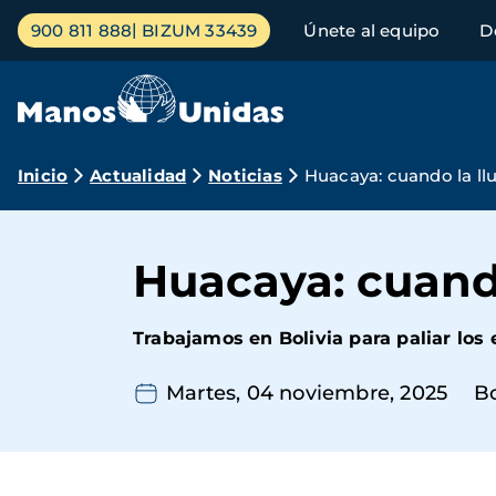
Pasar
Menú
900 811 888
BIZUM 33439
Únete al equipo
D
al
principal
contenido
principal
Ruta
Inicio
Actualidad
Noticias
Huacaya: cuando la ll
de
navegación
Huacaya: cuando
Trabajamos en Bolivia para paliar los 
Martes, 04 noviembre, 2025
Bo