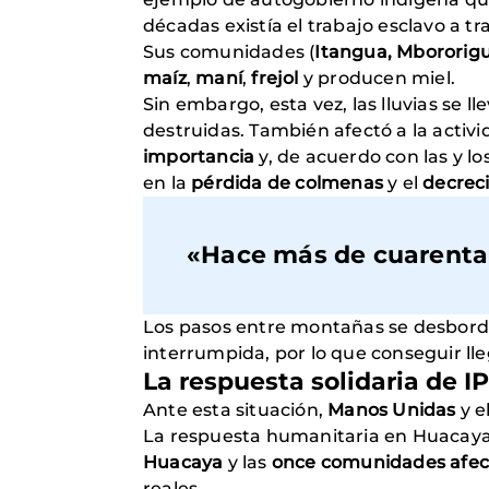
décadas existía el trabajo esclavo a 
Sus comunidades (
Itangua, Mbororigua
maíz
,
maní
,
frejol
y producen miel.
Sin embargo, esta vez, las lluvias se l
destruidas. También afectó a la activi
importancia
y, de acuerdo con las y lo
en la
pérdida de colmenas
y el
decrec
«
Hace más de cuarenta 
Los pasos entre montañas se desborda
interrumpida, por lo que conseguir lle
La respuesta solidaria de 
Ante esta situación,
Manos Unidas
y e
La respuesta humanitaria en Huacaya
Huacaya
y las
once comunidades afec
reales.