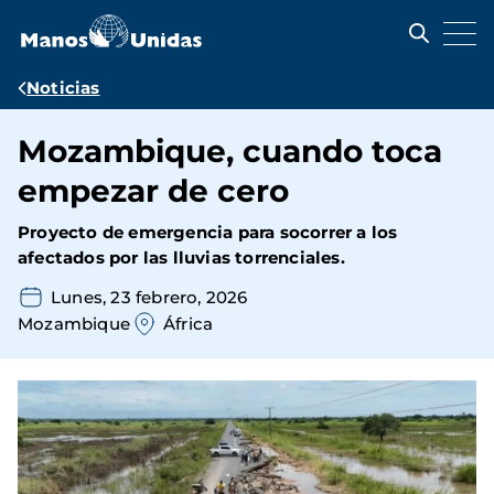
Pasar
al
contenido
principal
Ruta
Noticias
de
Mozambique, cuando toca
navegación
empezar de cero
Proyecto de emergencia para socorrer a los
afectados por las lluvias torrenciales.
Lunes, 23 febrero, 2026
Mozambique
África