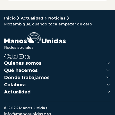
Ruta
Inicio
Actualidad
Noticias
Mozambique, cuando toca empezar de cero
de
navegación
Redes sociales
Navegación
Quienes somos
principal
Qué hacemos
Dónde trabajamos
Colabora
Actualidad
Información
© 2026 Manos Unidas
de
info@manosunidas.org