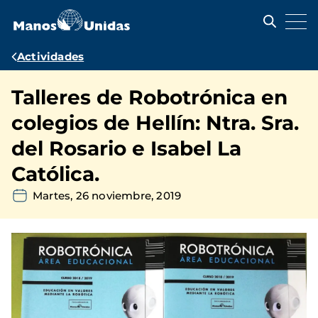
Pasar
al
contenido
principal
Ruta
Actividades
de
Talleres de Robotrónica en
navegación
colegios de Hellín: Ntra. Sra.
del Rosario e Isabel La
Católica.
Martes, 26 noviembre, 2019