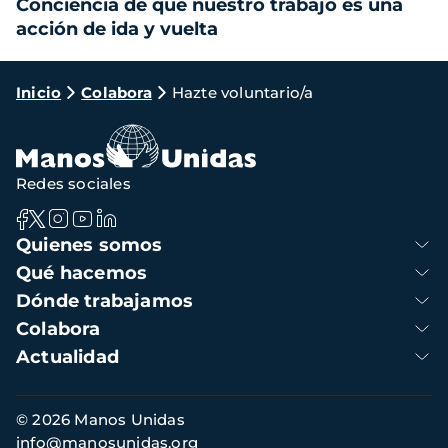
Conciencia de que nuestro trabajo es una
acción de ida y vuelta
Ruta
Inicio
Colabora
Hazte voluntario/a
de
navegación
Redes sociales
Navegación
Quienes somos
principal
Qué hacemos
Dónde trabajamos
Colabora
Actualidad
Información
© 2026 Manos Unidas
de
info@manosunidas.org