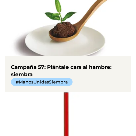
Campaña 57: Plántale cara al hambre:
siembra
#ManosUnidasSiembra