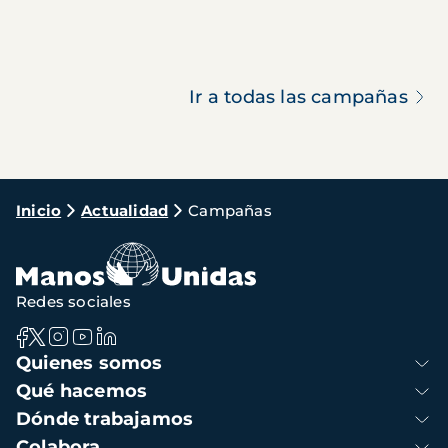
Ir a todas las campañas
Ruta
Inicio
Actualidad
Campañas
de
navegación
Redes sociales
Navegación
Quienes somos
principal
Qué hacemos
Dónde trabajamos
Colabora