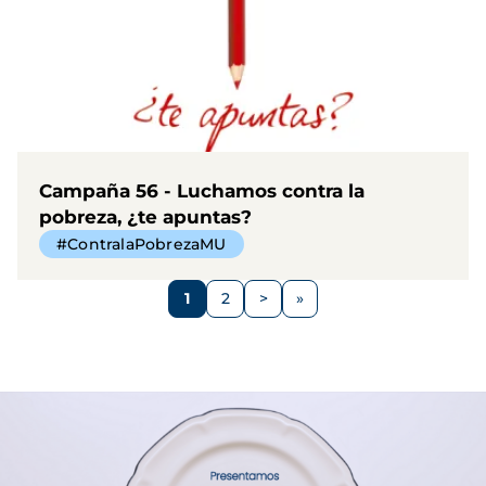
Campaña 56 - Luchamos contra la
pobreza, ¿te apuntas?
#ContralaPobrezaMU
Paginación
1
2
>
Página
Página
Siguiente
página
Imagen