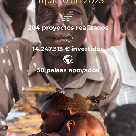
Impacto en 2025
204 proyectos realizados
14.247.313 € invertidos
30 países apoyados
Imagen