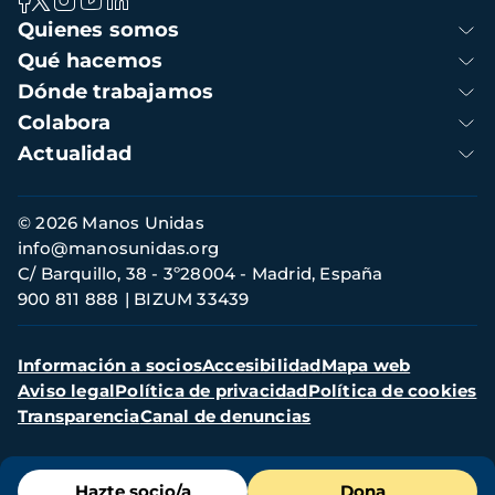
Navegación
Quienes somos
principal
Qué hacemos
Dónde trabajamos
Colabora
Actualidad
Información
© 2026 Manos Unidas
de
info@manosunidas.org
contacto
C/ Barquillo, 38 - 3º28004 - Madrid, España
900 811 888
BIZUM 33439
Menú
Información a socios
Accesibilidad
Mapa web
secundario
Aviso legal
Política de privacidad
Política de cookies
Transparencia
Canal de denuncias
Menú
Hazte socio/a
Dona