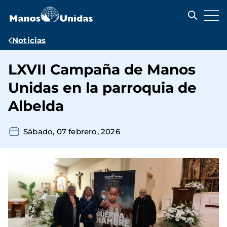
Pasar
al
contenido
principal
Ruta
Noticias
de
LXVII Campaña de Manos
navegación
Unidas en la parroquia de
Albelda
Sábado, 07 febrero, 2026