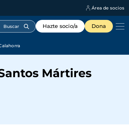
Área de socios
M
d
c
Menú
Hazte socio/a
Dona
d
de
us
destacados
cabecera
Calahorra
Santos Mártires