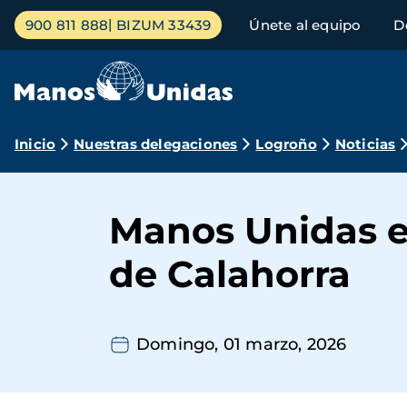
Pasar
Menú
900 811 888
BIZUM 33439
Únete al equipo
D
al
principal
contenido
principal
Ruta
Inicio
Nuestras delegaciones
Logroño
Noticias
de
navegación
Manos Unidas en
de Calahorra
Domingo, 01 marzo, 2026