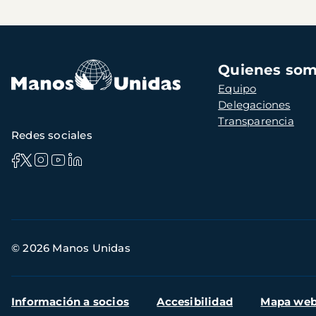
Navegación
Quienes so
principal
Equipo
Delegaciones
Transparencia
Redes sociales
Información
© 2026 Manos Unidas
de
contacto
Menú
Información a socios
Accesibilidad
Mapa we
secundario