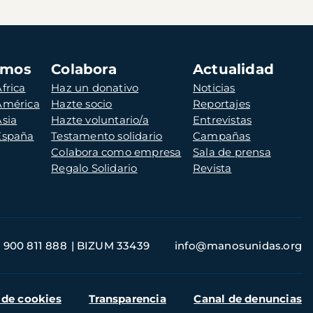
amos
Colabora
Actualidad
frica
Haz un donativo
Noticias
 América
Hazte socio
Reportajes
Asia
Hazte voluntario/a
Entrevistas
 España
Testamento solidario
Campañas
Colabora como empresa
Sala de prensa
Regalo Solidario
Revista
900 811 888
BIZUM 33439
info@manosunidas.org
 de cookies
Transparencia
Canal de denuncias