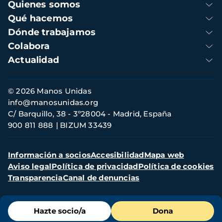
Navegación
Quienes somos
principal
Qué hacemos
Dónde trabajamos
Colabora
Actualidad
Información
© 2026 Manos Unidas
de
info@manosunidas.org
contacto
C/ Barquillo, 38 - 3º28004 - Madrid, España
900 811 888
BIZUM 33439
Menú
Información a socios
Accesibilidad
Mapa web
secundario
Aviso legal
Política de privacidad
Política de cookies
Transparencia
Canal de denuncias
Menú
Hazte socio/a
Dona
de