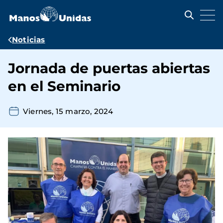
Pasar
al
contenido
principal
Ruta
Noticias
de
Jornada de puertas abiertas
navegación
en el Seminario
Viernes, 15 marzo, 2024