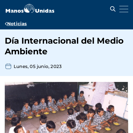
Pasar
al
contenido
principal
Ruta
Noticias
de
Día Internacional del Medio
navegación
Ambiente
Lunes, 05 junio, 2023