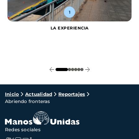
1
LA EXPERIENCIA
Ruta
Inicio
Actualidad
Reportajes
Abriendo fronteras
de
navegación
Redes sociales