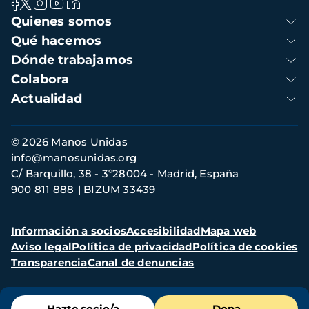
Navegación
Quienes somos
principal
Qué hacemos
Dónde trabajamos
Colabora
Actualidad
Información
© 2026 Manos Unidas
de
info@manosunidas.org
contacto
C/ Barquillo, 38 - 3º28004 - Madrid, España
900 811 888
BIZUM 33439
Menú
Información a socios
Accesibilidad
Mapa web
secundario
Aviso legal
Política de privacidad
Política de cookies
Transparencia
Canal de denuncias
Menú
Hazte socio/a
Dona