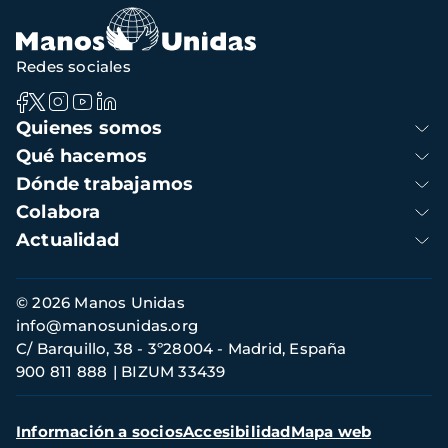
de
navegación
Redes sociales
Navegación
Quienes somos
principal
Qué hacemos
Dónde trabajamos
Colabora
Actualidad
Información
© 2026 Manos Unidas
de
info@manosunidas.org
contacto
C/ Barquillo, 38 - 3º28004 - Madrid, España
900 811 888
BIZUM 33439
Menú
Información a socios
Accesibilidad
Mapa web