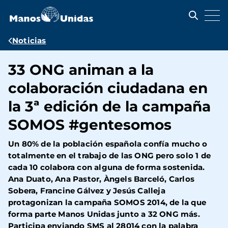
Pasar
al
contenido
principal
Ruta
Noticias
de
33 ONG animan a la
navegación
colaboración ciudadana en
la 3ª edición de la campaña
SOMOS #gentesomos
Un 80% de la población española confía mucho o
totalmente en el trabajo de las ONG pero solo 1 de
cada 10 colabora con alguna de forma sostenida.
Ana Duato, Ana Pastor, Àngels Barceló, Carlos
Sobera, Francine Gálvez y Jesús Calleja
protagonizan la campaña SOMOS 2014, de la que
forma parte Manos Unidas junto a 32 ONG más.
Participa enviando SMS al 28014 con la palabra