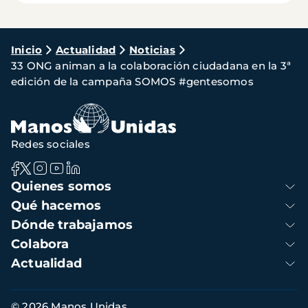
Ruta
Inicio
Actualidad
Noticias
33 ONG animan a la colaboración ciudadana en la 3ª
de
edición de la campaña SOMOS #gentesomos
navegación
Redes sociales
Navegación
Quienes somos
principal
Qué hacemos
Dónde trabajamos
Colabora
Actualidad
Información
© 2026 Manos Unidas