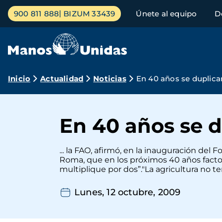
Pasar
Menú
900 811 888
BIZUM 33439
Únete al equipo
D
al
principal
contenido
principal
Ruta
Inicio
Actualidad
Noticias
En 40 años se duplica
de
navegación
En 40 años se 
... la FAO, afirmó, en la inauguración de
Roma, que en los próximos 40 años factor
multiplique por dos”."La agricultura no te
Lunes, 12 octubre, 2009