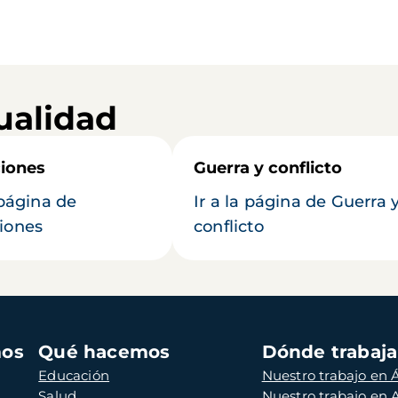
ualidad
iones
Guerra y conflicto
 página de
Ir a la página de Guerra 
iones
conflicto
mos
Qué hacemos
Dónde trabaj
Educación
Nuestro trabajo en Á
Salud
Nuestro trabajo en