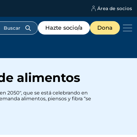
Área de socios
M
d
c
Menú
Hazte socio/a
Dona
d
de
us
destacados
cabecera
de alimentos
o en 2050", que se está celebrando en
emanda alimentos, piensos y fibra “se