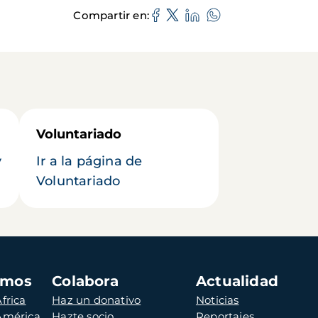
Compartir en
Voluntariado
y
Ir a la página de
Voluntariado
amos
Colabora
Actualidad
frica
Haz un donativo
Noticias
 América
Hazte socio
Reportajes