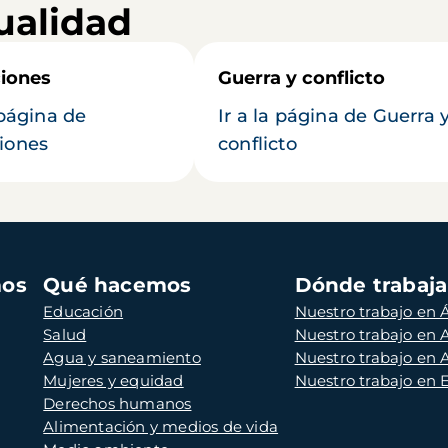
ualidad
iones
Guerra y conflicto
 página de
Ir a la página de Guerra 
iones
conflicto
mos
Qué hacemos
Dónde trabaj
Educación
Nuestro trabajo en Á
Salud
Nuestro trabajo en
Agua y saneamiento
Nuestro trabajo en 
Mujeres y equidad
Nuestro trabajo en
Derechos humanos
Alimentación y medios de vida