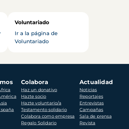
Voluntariado
y
Ir a la página de
Voluntariado
amos
Colabora
Actualidad
frica
Haz un donativo
Noticias
 América
Hazte socio
Reportajes
Asia
Hazte voluntario/a
Entrevistas
 España
Testamento solidario
Campañas
Colabora como empresa
Sala de prensa
Regalo Solidario
Revista