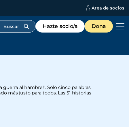
Área de socios
M
d
c
Menú
Hazte socio/a
Dona
d
de
us
destacados
cabecera
 guerra al hambre!". Solo cinco palabras
 más justo para todos. Las 51 historias