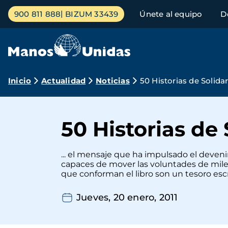
Pasar
Menú
900 811 888
BIZUM 33439
Únete al equipo
D
al
principal
contenido
principal
Ruta
Inicio
Actualidad
Noticias
50 Historias de Solidar
de
navegación
50 Historias de 
... el mensaje que ha impulsado el deveni
capaces de mover las voluntades de mile
que conforman el libro son un tesoro escri
Jueves, 20 enero, 2011