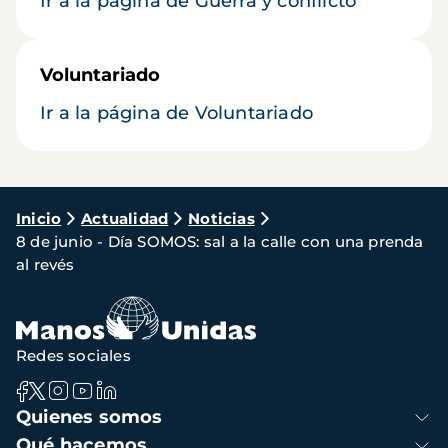
Ir a la página de Guerra y conflicto
Voluntariado
Ir a la página de Voluntariado
Ruta
Inicio
Actualidad
Noticias
8 de junio - Día SOMOS: sal a la calle con una prenda
de
al revés
navegación
Redes sociales
Navegación
Quienes somos
principal
Qué hacemos