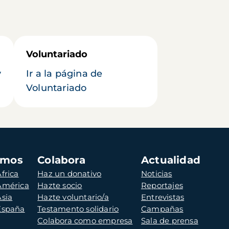
Voluntariado
y
Ir a la página de
Voluntariado
amos
Colabora
Actualidad
frica
Haz un donativo
Noticias
 América
Hazte socio
Reportajes
Asia
Hazte voluntario/a
Entrevistas
 España
Testamento solidario
Campañas
Colabora como empresa
Sala de prensa