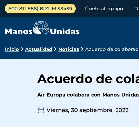
Pasar
Menú
900 811 888
BIZUM 33439
Únete al equipo
D
al
principal
contenido
principal
Ruta
Inicio
Actualidad
Noticias
Acuerdo de colaborac
de
navegación
Acuerdo de col
Air Europa colabora con Manos Unidas p
Viernes, 30 septiembre, 2022