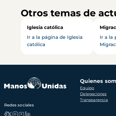
Otros temas de act
Iglesia católica
Migrac
Ir a la página de Iglesia
Ir a la
católica
Migrac
Navegación
Quienes so
principal
Equipo
Delegaciones
Transparencia
Redes sociales