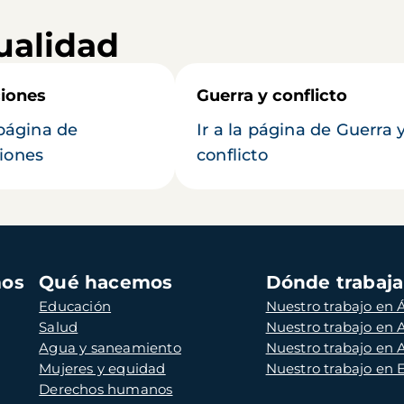
ualidad
iones
Guerra y conflicto
 página de
Ir a la página de Guerra 
iones
conflicto
mos
Qué hacemos
Dónde trabaj
Educación
Nuestro trabajo en Á
Salud
Nuestro trabajo en
Agua y saneamiento
Nuestro trabajo en 
Mujeres y equidad
Nuestro trabajo en
Derechos humanos