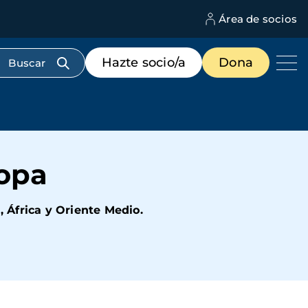
Área de socios
M
d
c
Menú
Hazte socio/a
Dona
d
de
us
destacados
cabecera
ropa
, África y Oriente Medio.