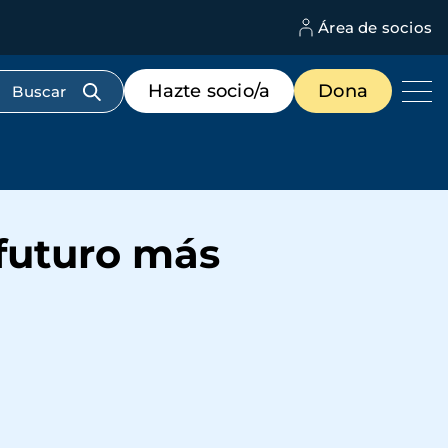
Área de socios
M
d
c
Menú
Hazte socio/a
Dona
d
de
us
destacados
cabecera
futuro más