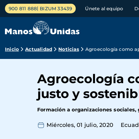
Pasar
Menú
900 811 888
BIZUM 33439
Únete al equipo
D
al
principal
contenido
principal
Ruta
Inicio
Actualidad
Noticias
Agroecología como apu
de
navegación
Agroecología c
justo y sostenib
Formación a organizaciones sociales, 
Miércoles, 01 julio, 2020
Ecuad