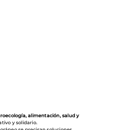
groecología, alimentación, salud y
ivo y solidario.
oráneo se precisan soluciones