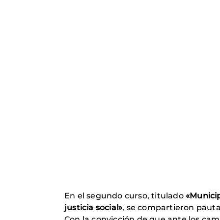
En el segundo curso, titulado
«Municip
justicia social»
, se compartieron pautas
Con la convicción de que ante los ca