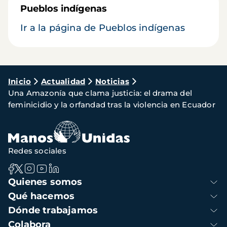
Pueblos indígenas
Ir a la página de Pueblos indígenas
Ruta
Inicio
Actualidad
Noticias
Una Amazonía que clama justicia: el drama del
de
feminicidio y la orfandad tras la violencia en Ecuador
navegación
Redes sociales
Navegación
Quienes somos
principal
Qué hacemos
Dónde trabajamos
Colabora