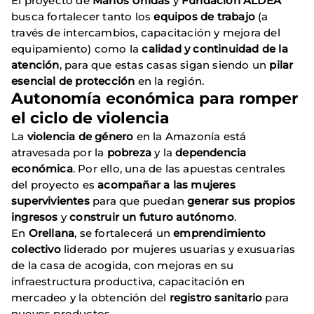
El proyecto de
Manos Unidas
y
Fundación ALDEA
busca fortalecer tanto los
equipos de trabajo
(a
través de intercambios, capacitación y mejora del
equipamiento) como la
calidad y continuidad de la
atención
, para que estas casas sigan siendo un
pilar
esencial de protección
en la región.
Autonomía económica para romper
el ciclo de violencia
La
violencia de género
en la Amazonía está
atravesada por la
pobreza
y la
dependencia
económica
. Por ello, una de las apuestas centrales
del proyecto es
acompañar a las mujeres
supervivientes
para que puedan
generar sus propios
ingresos
y
construir un futuro autónomo
.
En
Orellana
, se fortalecerá un
emprendimiento
colectivo
liderado por mujeres usuarias y exusuarias
de la casa de acogida, con mejoras en su
infraestructura productiva, capacitación en
mercadeo y la obtención del
registro sanitario
para
nuevos productos.