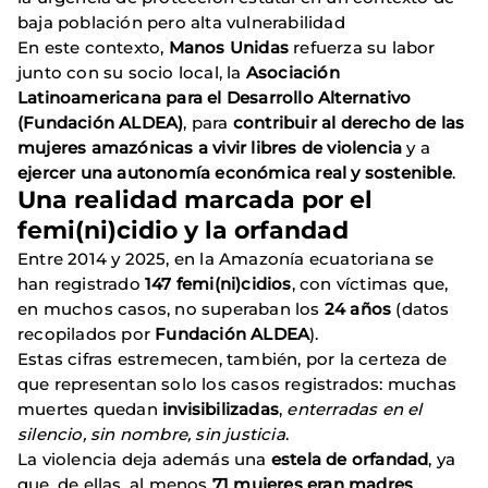
baja población pero alta vulnerabilidad
En este contexto,
Manos Unidas
refuerza su labor
junto con su socio local, la
Asociación
Latinoamericana para el Desarrollo Alternativo
(Fundación ALDEA)
, para
contribuir al derecho de las
mujeres amazónicas a vivir libres de violencia
y a
ejercer una autonomía económica real y sostenible
.
Una realidad marcada por el
femi(ni)cidio y la orfandad
Entre 2014 y 2025, en la Amazonía ecuatoriana se
han registrado
147 femi(ni)cidios
, con víctimas que,
en muchos casos, no superaban los
24 años
(datos
recopilados por
Fundación ALDEA
).
Estas cifras estremecen, también, por la certeza de
que representan solo los casos registrados: muchas
muertes quedan
invisibilizadas
,
enterradas en el
silencio, sin nombre, sin justicia
.
La violencia deja además una
estela de orfandad
, ya
que, de ellas, al menos
71 mujeres eran madres
.