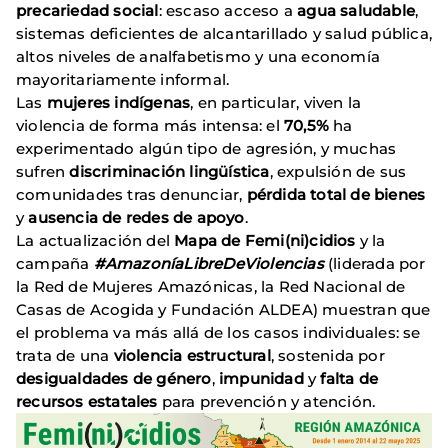
precariedad social
: escaso acceso a
agua saludable
,
sistemas deficientes de alcantarillado y salud pública,
altos niveles de analfabetismo y una economía
mayoritariamente informal.
Las
mujeres indígenas
, en particular, viven la
violencia de forma más intensa: el
70,5%
ha
experimentado algún tipo de agresión, y muchas
sufren
discriminación lingüística
, expulsión de sus
comunidades tras denunciar,
pérdida total de bienes
y
ausencia de redes de apoyo
.
La actualización del
Mapa de Femi(ni)cidios
y la
campaña
#AmazoníaLibreDeViolencias
(liderada por
la Red de Mujeres Amazónicas, la Red Nacional de
Casas de Acogida y Fundación ALDEA) muestran que
el problema va más allá de los casos individuales: se
trata de una
violencia estructural
, sostenida por
desigualdades de género
,
impunidad
y
falta de
recursos estatales
para prevención y atención.