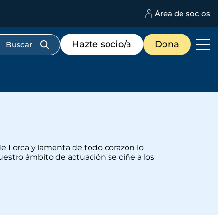
Área de socios
M
d
c
Menú
Hazte socio/a
Dona
d
de
us
destacados
cabecera
de Lorca y lamenta de todo corazón lo
estro ámbito de actuación se ciñe a los