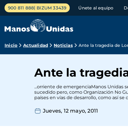
Pasar
Menú
900 811 888
BIZUM 33439
Únete al equipo
D
al
principal
contenido
principal
Ruta
Inicio
Actualidad
Noticias
Ante la tragedia de Lo
de
navegación
Ante la tragedi
...orriente de emergenciaManos Unidas se
sucedido pero, como Organización No Gube
países en vías de desarrollo, como así se de
Jueves, 12 mayo, 2011