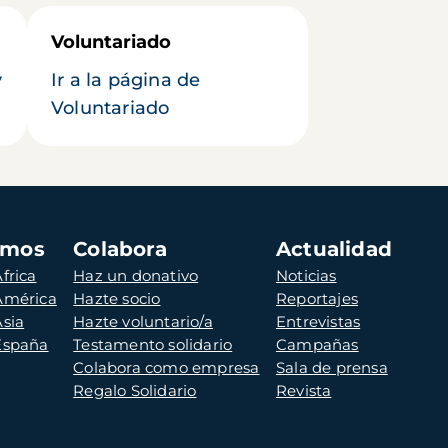
Voluntariado
y
Ir a la página de
Voluntariado
amos
Colabora
Actualidad
frica
Haz un donativo
Noticias
 América
Hazte socio
Reportajes
Asia
Hazte voluntario/a
Entrevistas
 España
Testamento solidario
Campañas
Colabora como empresa
Sala de prensa
Regalo Solidario
Revista