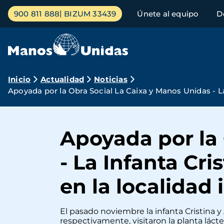
Pasar
Menú
900 811 888
BIZUM 33439
Únete al equipo
D
al
principal
contenido
principal
Ruta
Inicio
Actualidad
Noticias
Apoyada por la Obra Social La Caixa y Manos Unidas - La 
de
navegación
Apoyada por la 
- La Infanta Cris
en la localidad
El pasado noviembre la infanta Cristina y
respectivamente, visitaron la planta láct