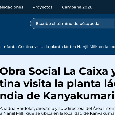
elegaciones
Proyectos
Campaña 2026
Búsqueda por texto completo
Infanta Cristina visita la planta láctea Nanjil Milk en la 
Obra Social La Caixa
tina visita la planta l
 india de Kanyakumari
 Ariadna Bardolet, directora y subdirectora del Área Inter
ea Nanjil Milk, que se ubica en la localidad de Kanyakumar