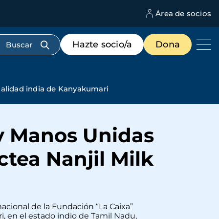
Área de socios
M
d
c
Menú
Hazte socio/a
Dona
d
de
us
destacados
cabecera
localidad india de Kanyakumari
 y Manos Unidas
áctea Nanjil Milk
nacional de la Fundación “La Caixa”
i, en el estado indio de Tamil Nadu,