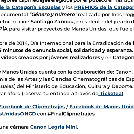
 mejores Clipmetrajes
elegidos por el público
en las dos
 la Categoría Escuelas
y los
PREMIOS de la
Categor
 documental
"Género y número"
realizado por Inés Pogg
ector de cine
Santiago Zannou,
presidente del jurado 
PÍA
para visitar proyectos de Manos Unidas, que fue e
bre de 2014, Día Internacional para la Erradicación d
minutos de denuncia social, solidaridad y esperanza
 vídeos creados por jóvenes realizadores
y en
Categorí
de Manos Unidas cuenta con la colaboración de:
Canon, 
ia de las Artes y las Ciencias Cinematográficas de Esp
uales) del Ministerio de Educación, Cultura y Deporte.
r aforo (reserva tu entrada a través de
Ticketea
)
Facebook de Clipmetrajes
/
Facebook de Manos Unid
sUnidasONGD
con
#FinalClipmetrajes
.
 una cámara
Canon Legria Mini
.