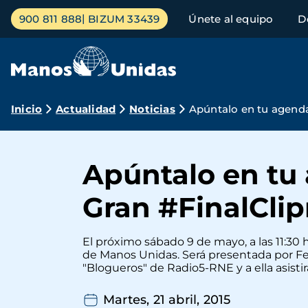
Pasar
Menú
900 811 888
BIZUM 33439
Únete al equipo
D
al
principal
contenido
principal
Ruta
Inicio
Actualidad
Noticias
Apúntalo en tu agenda
de
navegación
Apúntalo en tu
Gran #FinalCli
El próximo sábado 9 de mayo, a las 11:30 h.
de Manos Unidas. Será presentada por Fer
"Blogueros" de Radio5-RNE y a ella asist
Martes, 21 abril, 2015