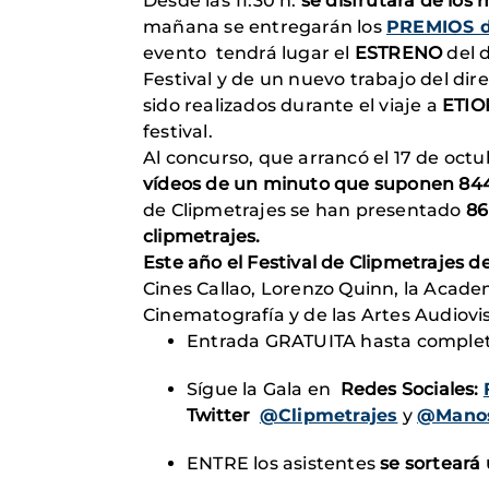
Desde las 11:30 h.
se disfrutará de los
mañana se entregarán los
PREMIOS de
evento tendrá lugar el
ESTRENO
del
Festival y de un nuevo trabajo del dir
sido realizados durante el viaje a
ETIO
festival.
Al concurso, que arrancó el 17 de octu
vídeos de un minuto que suponen 844 
de Clipmetrajes se han presentado
86
clipmetrajes
.
Este año
el Festival de Clipmetrajes 
Cines Callao, Lorenzo Quinn, la Academ
Cinematografía y de las Artes Audiovis
Entrada GRATUITA hasta completa
Sígue la Gala en
Redes Sociales:
Twitter
@Clipmetrajes
y
@Mano
ENTRE los asistentes
se
sorteará