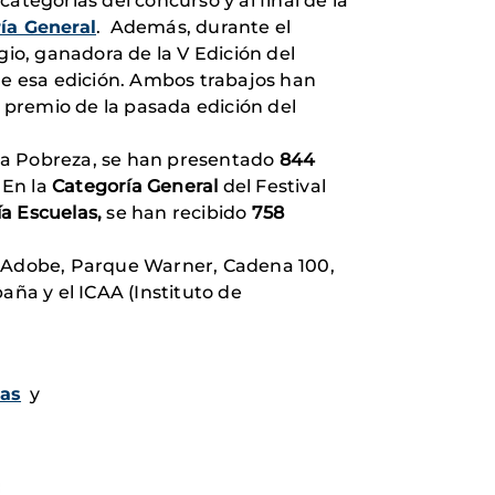
 categorías del concurso y al final de la
ía General
.
Además, durante el
io, ganadora de la V Edición del
de esa edición. Ambos trabajos han
l premio de la pasada edición del
e la Pobreza, se han presentado
844
.
En la
Categoría General
del Festival
a Escuelas,
se han recibido
758
Adobe, Parque Warner, Cadena 100,
aña y el ICAA (Instituto de
as
y