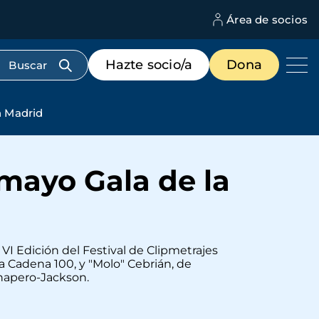
Área de socios
M
d
c
Menú
Hazte socio/a
Dona
d
de
us
destacados
cabecera
n Madrid
mayo Gala de la
a VI Edición del Festival de Clipmetrajes
 Cadena 100, y "Molo" Cebrián, de
Chapero-Jackson.