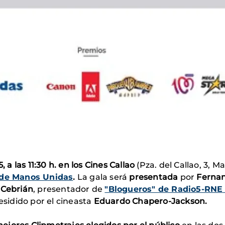
a las 11:30 h.
en los
Cines Callao
(Pza. del Callao, 3, M
s de Manos Unidas
.
La gala será
presentada
por
Fernan
 Cebrián
, presentador de
"Blogueros" de Radio5-RNE
esidido por el cineasta
Eduardo Chapero-Jackson.