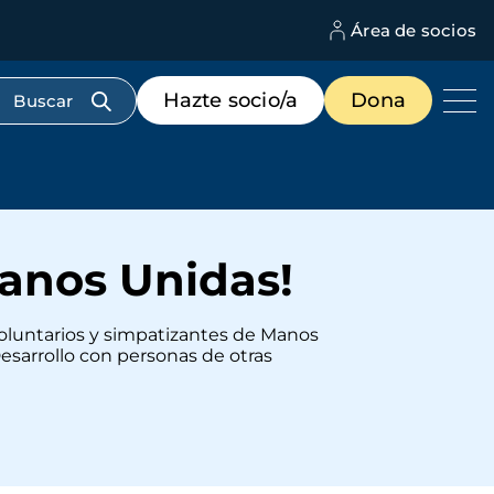
Área de socios
M
d
c
Menú
Hazte socio/a
Dona
d
de
us
destacados
cabecera
Manos Unidas!
voluntarios y simpatizantes de Manos
Desarrollo con personas de otras