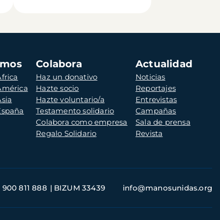
amos
Colabora
Actualidad
frica
Haz un donativo
Noticias
 América
Hazte socio
Reportajes
Asia
Hazte voluntario/a
Entrevistas
 España
Testamento solidario
Campañas
Colabora como empresa
Sala de prensa
Regalo Solidario
Revista
900 811 888
BIZUM 33439
info@manosunidas.org