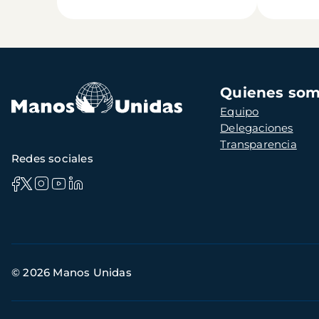
Navegación
Quienes so
principal
Equipo
Delegaciones
Transparencia
Redes sociales
Información
© 2026 Manos Unidas
de
contacto