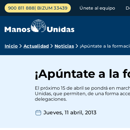
Pasar
Menú
900 811 888
BIZUM 33439
Únete al equipo
D
al
principal
contenido
principal
Ruta
Inicio
Actualidad
Noticias
¡Apúntate a la formac
de
navegación
¡Apúntate a la 
El próximo 15 de abril se pondrá en marc
Unidas, que permiten, de una forma accesi
delegaciones.
Jueves, 11 abril, 2013