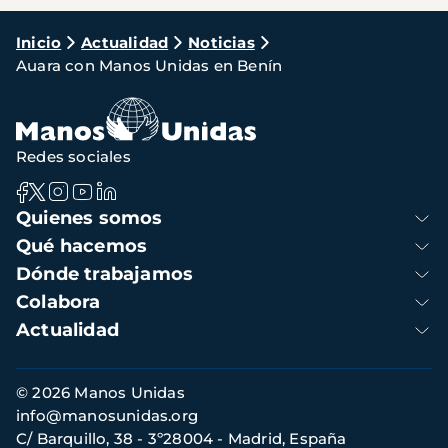
Ruta
Inicio
Actualidad
Noticias
Auara con Manos Unidas en Benín
de
navegación
Redes sociales
Navegación
Quienes somos
principal
Qué hacemos
Dónde trabajamos
Colabora
Actualidad
Información
© 2026 Manos Unidas
de
info@manosunidas.org
contacto
C/ Barquillo, 38 - 3º28004 - Madrid, España