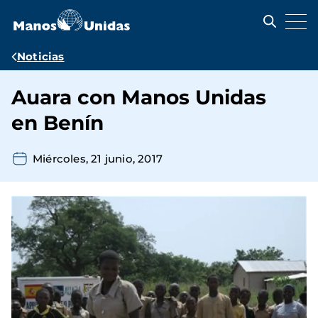
Pasar
al
contenido
principal
Ruta
Noticias
de
Auara con Manos Unidas
navegación
en Benín
Miércoles, 21 junio, 2017