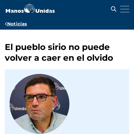
Pasar
al
contenido
principal
Ruta
Noticias
de
navegación
El pueblo sirio no puede
volver a caer en el olvido