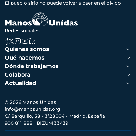
El pueblo sirio no puede volver a caer en el olvido
de
navegación
Redes sociales
Navegación
Quienes somos
principal
Qué hacemos
Dónde trabajamos
Colabora
Actualidad
Información
© 2026 Manos Unidas
de
info@manosunidas.org
contacto
C/ Barquillo, 38 - 3º28004 - Madrid, España
900 811 888
BIZUM 33439