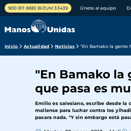
Pasar
Menú
900 811 888
BIZUM 33439
Únete al equipo
D
al
principal
contenido
principal
Ruta
Inicio
Actualidad
Noticias
"En Bamako la gente 
de
navegación
"En Bamako la 
que pasa es mu
Emilio es salesiano, escribe desde la c
maliense para luchar contra los yihad
pasara nada. "Y sin embargo está pas