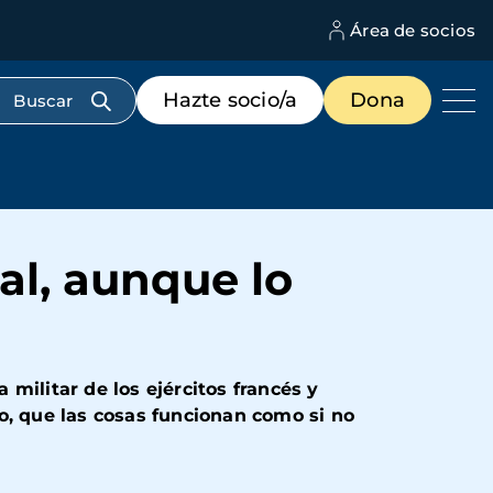
Área de socios
M
d
c
Menú
Hazte socio/a
Dona
d
de
us
destacados
cabecera
l, aunque lo
 militar de los ejércitos francés y
o, que las cosas funcionan como si no