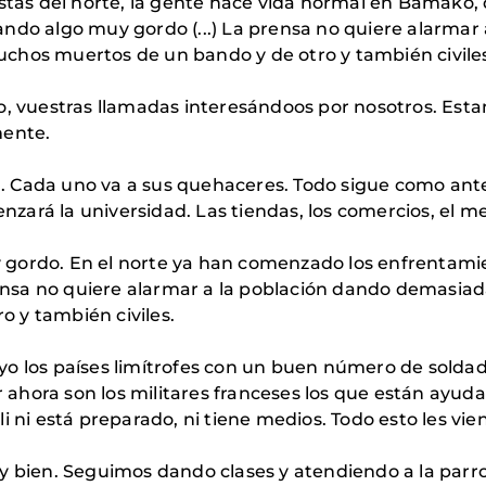
istas del norte, la gente hace vida normal en Bamako,
ando algo muy gordo (...) La prensa no quiere alarma
chos muertos de un bando y de otro y también civiles
o, vuestras llamadas interesándoos por nosotros. Esta
mente.
 Cada uno va a sus quehaceres. Todo sigue como ante
enzará la universidad. Las tiendas, los comercios, el mer
gordo. En el norte ya han comenzado los enfrentamie
prensa no quiere alarmar a la población dando demasia
 y también civiles.
o los países limítrofes con un buen número de soldado
or ahora son los militares franceses los que están ayu
i ni está preparado, ni tiene medios. Todo esto les vie
 y bien. Seguimos dando clases y atendiendo a la parr