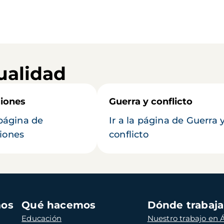
ualidad
iones
Guerra y conflicto
 página de
Ir a la página de Guerra 
iones
conflicto
mos
Qué hacemos
Dónde trabaj
Educación
Nuestro trabajo en Á