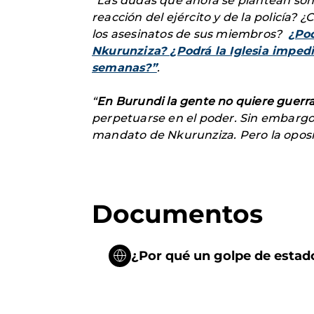
“Las dudas que ahora se plantean son 
reacción del
ejército y de la policía
? ¿
los asesinatos de sus miembros?
¿Pod
Nkurunziza? ¿Podrá la Iglesia impedi
semanas?”
.
“
En Burundi la gente no quiere guerr
perpetuarse en el poder. Sin embargo, 
mandato de Nkurunziza. Pero la oposici
Documentos
¿Por qué un golpe de estado