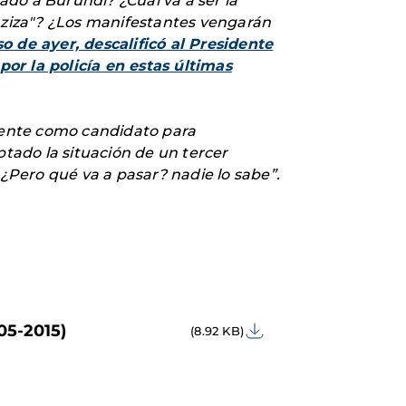
do a Burundi? ¿Cuál va a ser la
ziza"? ¿Los manifestantes vengarán
o de ayer, descalificó al Presidente
or la policía en estas últimas
mente como candidato para
ptado la situación de un tercer
 ¿Pero qué va a pasar? nadie lo sabe”.
05-2015)
(8.92 KB)