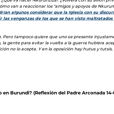
¿Que va hacer Nkurunziza? ¿Volverá con su avión priva
Có
mo van a reaccionar los
"amigos y apoyos de Nkurun
rían algunos considerar que la Iglesia con su discurs
r las venganzas de los que se han visto maltratados p
a
. Pero tampoco quiere que uno se presente injusta
la gente para evitar la vuelta a la guerra hubiera ace
ón no lo acepta. Y en la oposición hay hutus y tutsis.
 en Burundi? (Reflexión del Padre Arconada 14-