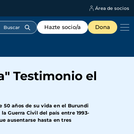
Área de socios
M
d
c
Menú
Hazte socio/a
Dona
d
de
us
destacados
cabecera
a" Testimonio el
e 50 años de su vida en el Burundi
 la Guerra Civil del país entre 1993-
que ausentarse hasta en tres