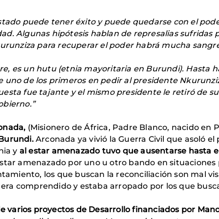
estado puede tener éxito y puede quedarse con el pod
d. Algunas hipótesis hablan de represalias sufridas p
Nkurunziza para recuperar el poder habrá mucha sangre
e, es un hutu (etnia mayoritaria en Burundi). Hasta 
 fue uno de los primeros en pedir al presidente Nkurunz
esta fue tajante y el mismo presidente le retiró de s
obierno.”
conada,
(Misionero de África, Padre Blanco, nacido en 
 Burundi.
Arconada ya vivió la Guerra Civil que asoló el
nia y
al estar amenazado tuvo que ausentarse hasta en
star amenazado por uno u otro bando en situaciones p
ntamiento, los que buscan la reconciliación son mal vis
, era comprendido y estaba arropado por los que buscan
e varios proyectos de Desarrollo financiados por Mano