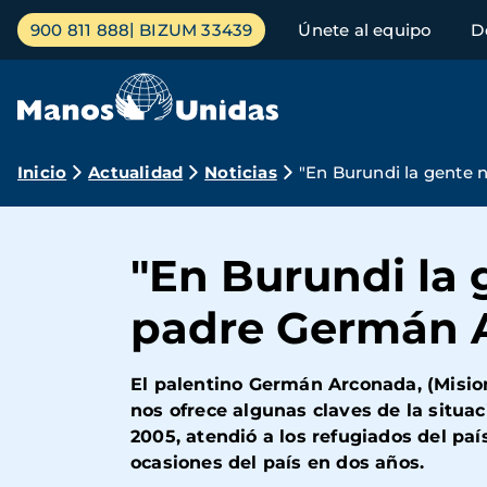
Pasar
Menú
900 811 888
BIZUM 33439
Únete al equipo
D
al
principal
contenido
principal
Ruta
Inicio
Actualidad
Noticias
"En Burundi la gente 
de
navegación
"En Burundi la 
padre Germán 
El palentino Germán Arconada, (Misio
nos ofrece algunas claves de la situaci
2005, atendió a los refugiados del pa
ocasiones del país en dos años.