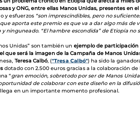
s un problema crónico en Etiopía que afecta a miles de
giosas y ONG, entre ellas Manos Unidas, presentes en e
jo y esfuerzos
“son imprescindibles, pero no suficient
que aporta este premio es que va a dar algo más de v
 y ninguneado. “El hambre escondida” de Etiopía no sa
nos Unidas” son también un
ejemplo de participació
tel que será la imagen de la Campaña de Manos Unida
onesa,
Teresa
Calbó
, (
"Tresa Calbó"
) ha sido la ganador
es
dotado con 2.500 euros gracias a la colaboración de
una “
gran emoción, sobretodo por ser de Manos Unidas
oportunidad de colaborar con este diseño en la difu
 llega en un importante momento profesional.