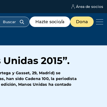
Área de socios
M
d
c
Menú
Hazte socio/a
Dona
d
de
us
destacados
cabecera
Unidas 2015”.
Ortega y Gasset, 29, Madrid) se
s, han sido Cadena 100, la periodista
ta edición, Manos Unidas ha contado