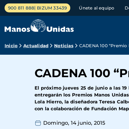
Pasar
Menú
900 811 888
BIZUM 33439
Únete al equipo
D
al
principal
contenido
principal
Ruta
Inicio
Actualidad
Noticias
CADENA 100 “Premio E
de
navegación
CADENA 100 “Pr
El próximo jueves 25 de junio a las 19 
entregarán los Premios Manos Unidas 2
Lola Hierro, la diseñadora Teresa Cal
con la colaboración de Fundación Mapf
Domingo, 14 junio, 2015