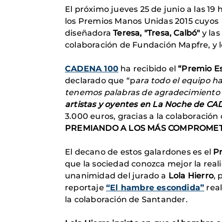
El próximo jueves 25 de junio a las 19 
los Premios Manos Unidas 2015 cuyos 
diseñadora
Teresa, "Tresa, Calbó"
y las
colaboración de Fundación Mapfre, y l
CADENA 100
ha recibido el
“Premio Es
declarado que “p
ara todo el equipo h
tenemos palabras de agradecimiento 
artistas y oyentes en La Noche de CAD
3.000 euros, gracias a la colaboració
PREMIANDO A LOS MÁS COMPROMET
El decano de estos galardones es el
P
que la sociedad conozca mejor la real
unanimidad del jurado a
Lola Hierro
, 
reportaje
“El hambre escondida”
real
la colaboración de Santander.