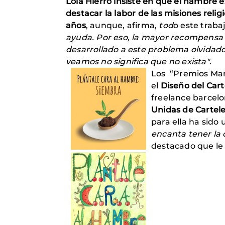
Lola Hierro insiste en que el hambre e
destacar la labor de las misiones reli
años
, aunque, afirma,
tod
o este traba
ayuda. Por eso, la mayor recompensa 
desarrollado a este problema olvidado
veamos no significa que no exista"
.
Los “Premios Ma
el
Diseño del Car
freelance barcel
Unidas de Cartel
para ella ha sido 
encanta tener la 
destacado que le