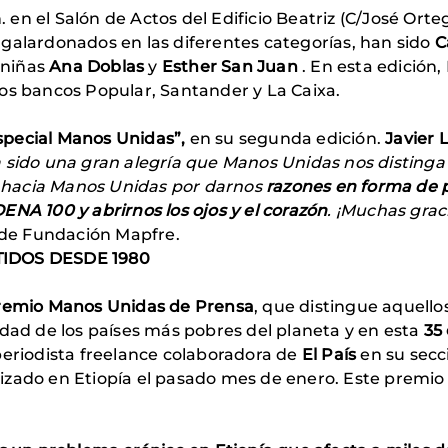
h. en el Salón de Actos del Edificio Beatriz (C/José Ort
galardonados en las diferentes categorías, han sido
C
 niñas
Ana Doblas
y
Esther San Juan
. En esta edición
os bancos Popular, Santander y La Caixa.
pecial Manos Unidas”,
en su segunda edición.
Javier 
a sido una gran alegría que Manos Unidas nos distinga 
hacia Manos Unidas por darnos
razones en forma de 
ENA 100 y abrirnos los ojos y el corazón
. ¡Muchas graci
n de Fundación Mapfre.
IDOS DESDE 1980
remio Manos Unidas de Prensa
, que distingue aquello
idad de los países más pobres del planeta y en esta
35
periodista freelance colaboradora de
El País
en su sec
izado en Etiopía el pasado mes de enero. Este premio