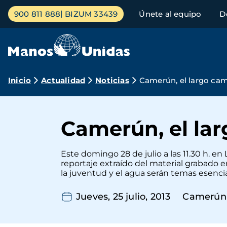
Pasar
Menú
900 811 888
BIZUM 33439
Únete al equipo
D
al
principal
contenido
principal
Ruta
Inicio
Actualidad
Noticias
Camerún, el largo cam
de
navegación
Camerún, el lar
Este domingo 28 de julio a las 11.30 h. en
reportaje extraído del material grabado
la juventud y el agua serán temas esencial
Jueves, 25 julio, 2013
Camerún