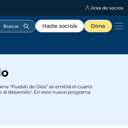
Área de socios
M
d
c
Menú
Hazte socio/a
Dona
d
de
us
destacados
cabecera
lo
rama “Pueblo de Dios” se emitirá el cuarto
 al desarrollo". En este nuevo programa