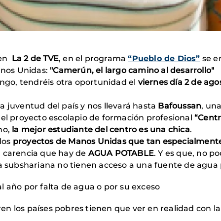
 en
La 2 de TVE
, en el programa
“Pueblo de Dios”
se em
nos Unidas:
"Camerún, el largo camino al desarrollo"
ingo, tendréis otra oportunidad el
viernes día 2 de ago
a juventud del país y nos llevará hasta
Bafoussan
, un
 el proyecto escolapio de formación profesional
“Centr
ho,
la mejor estudiante del centro es una chica
.
los
proyectos de Manos Unidas que tan especialmente
n carencia que hay de
AGUA POTABLE
. Y es que, no p
ca subshariana no tienen acceso a una fuente de agu
l año por falta de agua o por su exceso
n los países pobres tienen que ver en realidad con la