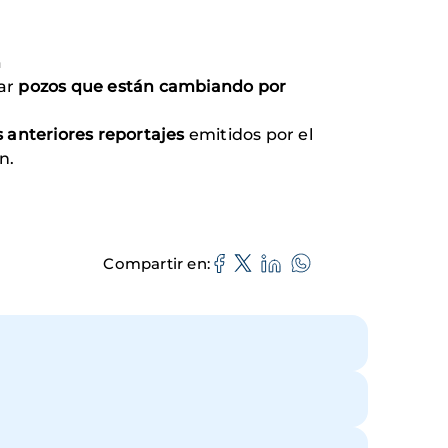
a
zar
pozos que están cambiando por
es anteriores reportajes
emitidos por el
ún.
Compartir en