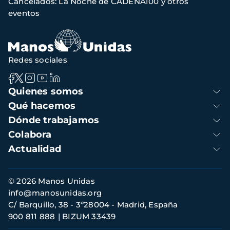
Cancelados: La Noche de CADENA100 y otros
de
eventos
navegación
Redes sociales
Navegación
Quienes somos
principal
Qué hacemos
Dónde trabajamos
Colabora
Actualidad
Información
© 2026 Manos Unidas
de
info@manosunidas.org
contacto
C/ Barquillo, 38 - 3º28004 - Madrid, España
900 811 888
BIZUM 33439