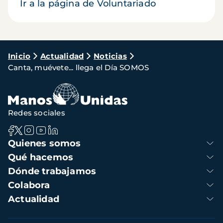
Ir a la página de Voluntariado
Ruta
Inicio
Actualidad
Noticias
Canta, muévete... llega el Día SOMOS
de
navegación
Redes sociales
Navegación
Quienes somos
principal
Qué hacemos
Dónde trabajamos
Colabora
Actualidad