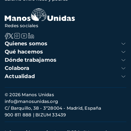
Redes sociales
Navegación
Quienes somos
principal
Qué hacemos
Dónde trabajamos
Colabora
Actualidad
Información
© 2026 Manos Unidas
de
info@manosunidas.org
contacto
C/ Barquillo, 38 - 3º28004 - Madrid, España
900 811 888
BIZUM 33439