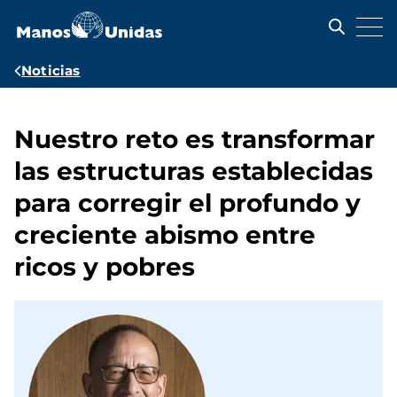
Pasar
al
contenido
principal
Ruta
Noticias
de
navegación
Nuestro reto es transformar
las estructuras establecidas
para corregir el profundo y
creciente abismo entre
ricos y pobres