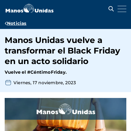
Pasar
al
contenido
principal
Ruta
Noticias
de
Manos Unidas vuelve a
navegación
transformar el Black Friday
en un acto solidario
Vuelve el #CéntimoFriday.
Viernes, 17 noviembre, 2023