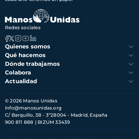
navegación
Redes sociales
Navegación
Quienes somos
principal
Qué hacemos
Dónde trabajamos
Colabora
Actualidad
Información
© 2026 Manos Unidas
de
info@manosunidas.org
contacto
C/ Barquillo, 38 - 3º28004 - Madrid, España
900 811 888
BIZUM 33439