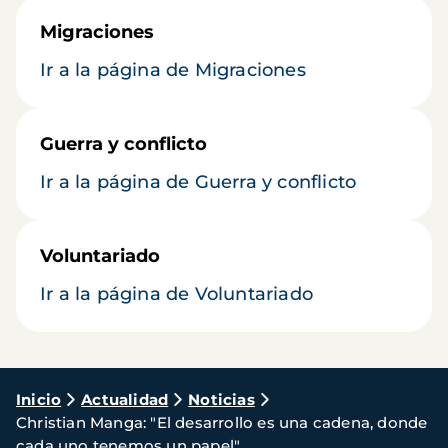
Migraciones
Ir a la página de Migraciones
Guerra y conflicto
Ir a la página de Guerra y conflicto
Voluntariado
Ir a la página de Voluntariado
Ruta
Inicio
Actualidad
Noticias
Christian Manga: "El desarrollo es una cadena, donde
de
cada uno tenemos un papel"