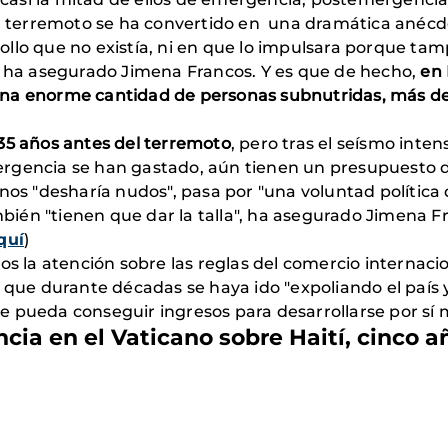
 el terremoto se ha convertido en una dramática anécd
ollo que no existía, ni en que lo impulsara porque t
", ha asegurado Jimena Francos. Y es que de hecho,
en 
na enorme cantidad de personas subnutridas, más de 
35 años antes del terremoto
, pero tras el seísmo inten
gencia se han gastado, aún tienen un presupuesto des
nos "desharía nudos", pasa por "una voluntad política
ambién "tienen que dar la talla", ha asegurado Jimena 
quí
)
la atención sobre las reglas del comercio internacion
 que durante décadas se haya ido "expoliando el país 
e pueda conseguir ingresos para desarrollarse por sí
cia en el Vaticano sobre Haití, cinco 