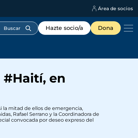
Área de socios
M
d
c
Menú
Hazte socio/a
Dona
d
de
us
destacados
cabecera
#Haití, en
i la mitad de ellos de emergencia,
das, Rafael Serrano y la Coordinadora de
ecial convocada por deseo expreso del