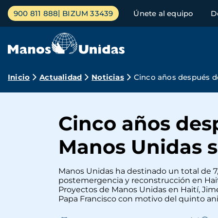
Pasar
Menú
900 811 888
BIZUM 33439
Únete al equipo
D
al
principal
contenido
principal
Ruta
Inicio
Actualidad
Noticias
Cinco años después de
de
navegación
Cinco años desp
Manos Unidas s
Manos Unidas ha destinado un total de 7,
postemergencia y reconstrucción en Haití
Proyectos de Manos Unidas en Haití, Jim
Papa Francisco con motivo del quinto ani